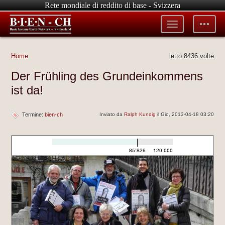
Rete mondiale di reddito di base - Svizzera
Toggle
Toggle
menu
tools
Home
letto 8436 volte
Der Frühling des Grundeinkommens
ist da!
Termine:
bien-ch
Inviato da
Ralph Kundig
il Gio, 2013-04-18 03:20