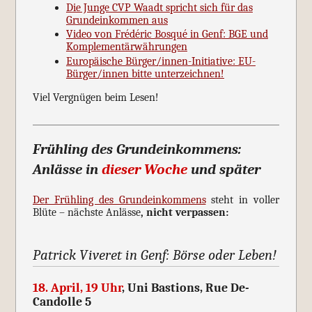
Die Junge CVP Waadt spricht sich für das
Grundeinkommen aus
Video von Frédéric Bosqué in Genf: BGE und
Komplementärwährungen
Europäische Bürger/innen-Initiative: EU-
Bürger/innen bitte unterzeichnen!
Viel Vergnügen beim Lesen!
Frühling des Grundeinkommens:
Anlässe in
dieser Woche
und später
Der Frühling des Grundeinkommens
steht in voller
Blüte – nächste Anlässe
, nicht verpassen:
Patrick Viveret in Genf: Börse oder Leben!
18. April, 19 Uhr
, Uni Bastions, Rue De-
Candolle 5