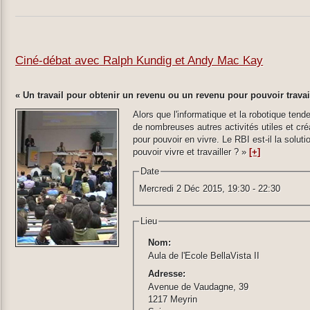
Ciné-débat avec Ralph Kundig et Andy Mac Kay
« Un travail pour obtenir un revenu ou un revenu pour pouvoir travai
Alors que l'informatique et la robotique tend
de nombreuses autres activités utiles et c
pour pouvoir en vivre. Le RBI est-il la solut
pouvoir vivre et travailler ? »
[+]
Date
Mercredi 2 Déc 2015,
19:30
-
22:30
Lieu
Nom:
Aula de l'Ecole BellaVista II
Adresse:
Avenue de Vaudagne, 39
1217 Meyrin