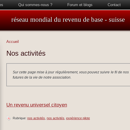
es
Qui sommes-nous ?
Forum et blogs
Contact
réseau mondial du revenu de base - suisse
Accueil
Nos activités
Sur cette page mise à jour régulièrement, vous pouvez suivre le fil de nos
futures de la vie de notre association.
Un revenu universel citoyen
Rubrique:
nos activités
nos activités
expérience pilote