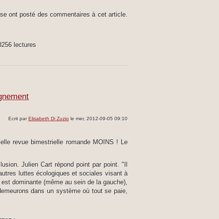
e ont posté des commentaires à cet article.
8256 lectures
agnement
Ecrit par
Elisabeth Di Zuzio
le mer, 2012-09-05 09:10
uvelle revue bimestrielle romande MOINS ! Le
sion. Julien Cart répond point par point. "Il
utres luttes écologiques et sociales visant à
il est dominante (même au sein de la gauche),
 demeurons dans un système où tout se paie,