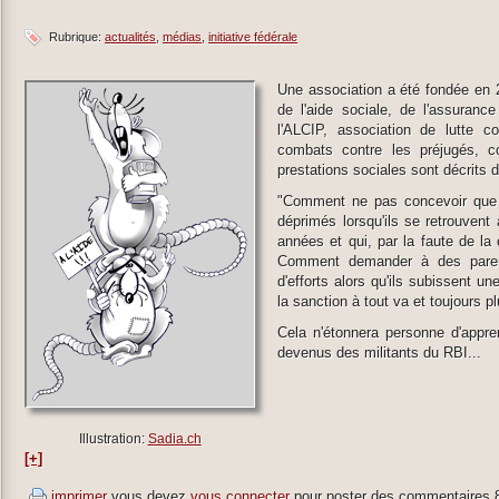
Rubrique:
actualités
médias
initiative fédérale
Une association a été fondée en 
de l'aide sociale, de l'assuranc
l'ALCIP, association de lutte co
combats contre les préjugés, co
prestations sociales sont décrits 
"Comment ne pas concevoir que
déprimés lorsqu'ils se retrouvent 
années et qui, par la faute de la 
Comment demander à des parent
d'efforts alors qu'ils subissent un
la sanction à tout va et toujours pl
Cela n'étonnera personne d'appr
devenus des militants du RBI...
Illustration:
Sadia.ch
[+]
imprimer
vous devez
vous connecter
pour poster des commentaires