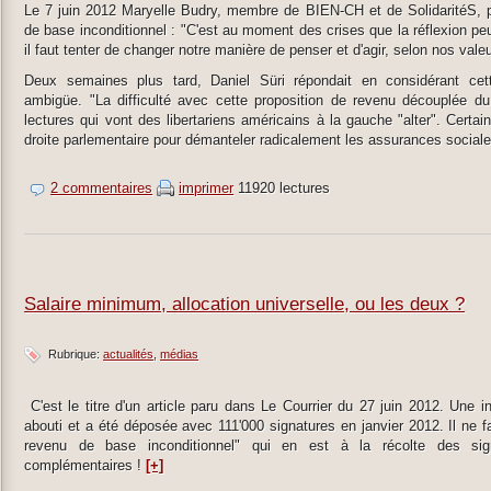
Le 7 juin 2012 Maryelle Budry, membre de BIEN-CH et de SolidaritéS, pré
de base inconditionnel : "C'est au moment des crises que la réflexion peu
il faut tenter de changer notre manière de penser et d'agir, selon nos val
Deux semaines plus tard, Daniel Süri répondait en considérant ce
ambigüe. "La difficulté avec cette proposition de revenu découplée du t
lectures qui vont des libertariens américains à la gauche "alter". Certains 
droite parlementaire pour démanteler radicalement les assurances social
2 commentaires
imprimer
11920 lectures
Salaire minimum, allocation universelle, ou les deux ?
Rubrique:
actualités
médias
C'est le titre d'un article paru dans Le Courrier du 27 juin 2012. Une i
abouti et a été déposée avec 111'000 signatures en janvier 2012. Il ne fa
revenu de base inconditionnel" qui en est à la récolte des signat
complémentaires !
[+]