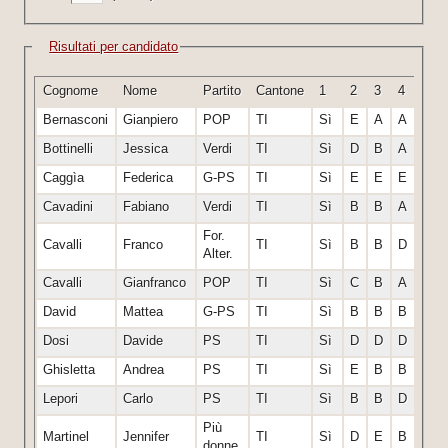
Risultati per candidato
Cognome
Nome
Partito
Cantone
1
2
3
4
5
Bernasconi
Gianpiero
POP
TI
Sì
E
A
A
A
Bottinelli
Jessica
Verdi
TI
Sì
D
B
A
E
Caggìa
Federica
G-PS
TI
Sì
E
E
E
E
Cavadini
Fabiano
Verdi
TI
Sì
B
B
A
A
For.
Cavalli
Franco
TI
Sì
B
B
D
E
Alter.
Cavalli
Gianfranco
POP
TI
Sì
C
B
A
A
David
Mattea
G-PS
TI
Sì
B
B
B
E
Dosi
Davide
PS
TI
Sì
D
D
D
E
Ghisletta
Andrea
PS
TI
Sì
E
B
B
G
Lepori
Carlo
PS
TI
Sì
B
B
D
C
Più
Martinel
Jennifer
TI
Sì
D
E
B
E
donne