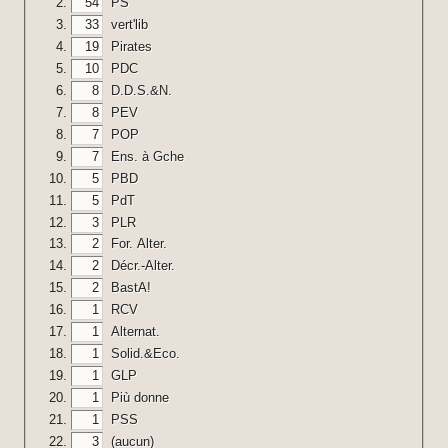
54
PS
33
vert'lib
19
Pirates
10
PDC
8
D.D.S.&N.
8
PEV
7
POP
7
Ens. à Gche
5
PBD
5
PdT
3
PLR
2
For. Alter.
2
Décr.-Alter.
2
BastA!
1
RCV
1
Alternat.
1
Solid.&Eco.
1
GLP
1
Più donne
1
PSS
3
(aucun)