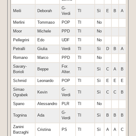
G-
Meili
Deborah
TI
Sì
E
B
A
G
Verdi
Merlini
Tommaso
POP
TI
No
Moor
Michele
PPD
TI
No
Pellegrini
Edo
UDF
TI
No
Petralli
Giulia
Verdi
TI
Sì
D
B
A
A
Romano
Marco
PPD
TI
No
Savary-
For.
Beppe
TI
Sì
C
A
B
A
Borioli
Alter.
Schmid
Leonardo
POP
TI
Sì
E
E
E
Simao
G-
Kevin
TI
Sì
C
C
B
E
Ograbek
Verdi
Spano
Alessandro
PLR
TI
No
G-
Tognina
Ada
TI
Sì
B
B
B
E
Verdi
Zanini
Cristina
PS
TI
Sì
A
A
C
A
Barzaghi