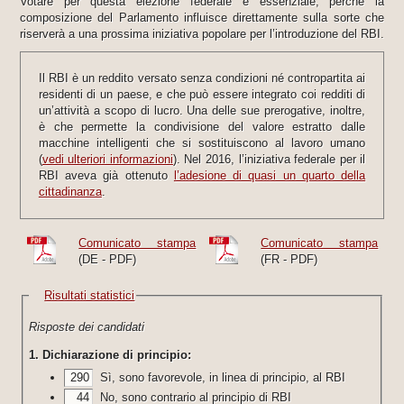
Votare per questa elezione federale è essenziale, perché la
composizione del Parlamento influisce direttamente sulla sorte che
riserverà a una prossima iniziativa popolare per l’introduzione del RBI.
Il RBI è un reddito versato senza condizioni né contropartita ai
residenti di un paese, e che può essere integrato coi redditi di
un’attività a scopo di lucro. Una delle sue prerogative, inoltre,
è che permette la condivisione del valore estratto dalle
macchine intelligenti che si sostituiscono al lavoro umano
(
vedi ulteriori informazioni
). Nel 2016, l’iniziativa federale per il
RBI aveva già ottenuto
l’adesione di quasi un quarto della
cittadinanza
.
Comunicato stampa
Comunicato stampa
(DE - PDF)
(FR - PDF)
Risultati statistici
Risposte dei candidati
1. Dichiarazione di principio:
290
Sì, sono favorevole, in linea di principio, al RBI
44
No, sono contrario al principio di RBI