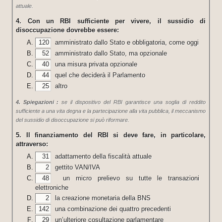
attuale.
4. Con un RBI sufficiente per vivere, il sussidio di
disoccupazione dovrebbe essere:
120
amministrato dallo Stato e obbligatoria, come oggi
52
amministrato dallo Stato, ma opzionale
40
una misura privata opzionale
44
quel che deciderà il Parlamento
25
altro
4. Spiegazioni :
se il dispositivo del RBI garantisce una soglia di reddito
sufficiente a una vita degna e la partecipazione alla vita pubblica, il meccanismo
del sussidio di disoccupazione si può riformare.
5. Il finanziamento del RBI si deve fare, in particolare,
attraverso:
31
adattamento della fiscalità attuale
2
gettito VAN/IVA
48
un micro prelievo su tutte le transazioni
elettroniche
2
la creazione monetaria della BNS
142
una combinazione dei quattro precedenti
29
un’ulteriore cosultazione parlamentare