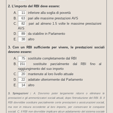
2. L’importo del RBI deve essere:
11
inferiore alla soglia di povertà
63
pari alle massime prestazioni AVS
82
pari ad almeno 1.5 volte le massime prestazioni
AVS
89
da stabilire in Parlamento
38
altro
3. Con un RBI sufficiente per vivere, le prestazioni sociali
devono essere:
75
sostituite completamente dal RBI
151
sostituite parzialmente dal RBI fino al
raggiungimento del suo importo
20
mantenute al loro livello attuale
22
adattate ulteriormente dal Parlamento
14
altro
3. Spiegazioni :
A. Dovremo poter largamente ridurre o eliminare le
prestazioni e gli ammortizzatori sociali attuali, dopo l’introduzione del RBI. B. Il
RBI dovrebbe sostituire parzialmente certe prestazioni o assicurazioni sociali,
ma non in misura eccedente al loro importo, per conservare le conquiste
sociali. C. Il RBI non dovrebbe implicare alcun adattamento del sistema sociale