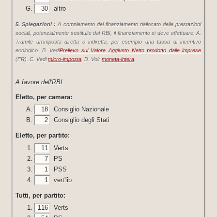
30
altro
5. Spiegazioni :
A complemento del finanziamento riallocato delle prestazioni
sociali, potenzialmente sostituite dal RBI, il finanziamento si deve effettuare: A.
Tramite un’imposta diretta o indiretta, per esempio una tassa di incentivo
ecologico. B. Vedi
Prelievo sul Valore Aggiunto Netto prodotto dalle imprese
(FR). C. Vedi
micro-imposta
. D. Voir
moneta-intera
.
A favore dell'RBI
Eletto, per camera:
18
Consiglio Nazionale
2
Consiglio degli Stati
Eletto, per partito:
11
Verts
7
PS
1
PSS
1
vert'lib
Tutti, per partito:
116
Verts