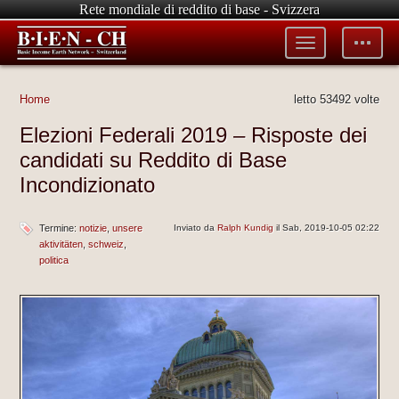
Rete mondiale di reddito di base - Svizzera
Toggle
Toggle
menu
tools
Home
letto 53492 volte
Elezioni Federali 2019 – Risposte dei
candidati su Reddito di Base
Incondizionato
Termine:
notizie
unsere
Inviato da
Ralph Kundig
il Sab, 2019-10-05 02:22
aktivitäten
schweiz
politica