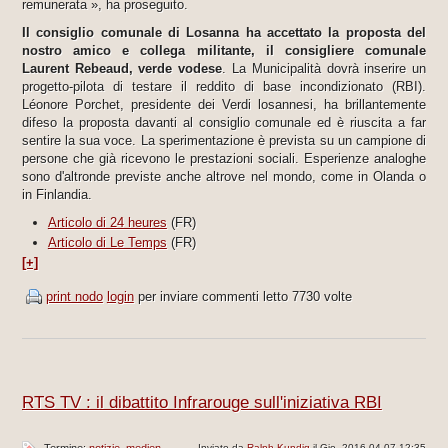
remunerata », ha proseguito.
Il consiglio comunale di Losanna ha accettato la proposta del
nostro amico e collega militante, il consigliere comunale
Laurent Rebeaud, verde vodese
. La Municipalità dovrà inserire un
progetto-pilota di testare il reddito di base incondizionato (RBI).
Léonore Porchet, presidente dei Verdi losannesi, ha brillantemente
difeso la proposta davanti al consiglio comunale ed è riuscita a far
sentire la sua voce. La sperimentazione è prevista su un campione di
persone che già ricevono le prestazioni sociali. Esperienze analoghe
sono d'altronde previste anche altrove nel mondo, come in Olanda o
in Finlandia.
Articolo di 24 heures
(FR)
Articolo di Le Temps
(FR)
[+]
print nodo
login
per inviare commenti
letto 7730 volte
RTS TV : il dibattito Infrarouge sull'iniziativa RBI
Termine:
notizie
medien
Inviato da
Ralph Kundig
il Gio, 2016-04-07 12:35