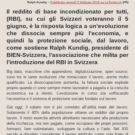
Ralph Kundig –
Pubblicato venerdì 5 febbraio 2016 su LeTemps.ch
(FR)
Il reddito di base incondizionato per tutti,
(RBI), su cui gli Svizzeri voteranno il 5
giugno, è la risposta logica a un’evoluzione
che dissocia sempre più l’economia, e
quindi la protezione sociale, dal lavoro,
come sostiene Ralph Kundig, presidente di
BIEN-Svizzera, l’associazione che milita per
l’introduzione del RBI in Svizzera
Big data, macchine che apprendono, digitalizzazione, open source,
sono tra le tante evoluzioni che minacciano il lavoro, anche molto
qualificato. La disoccupazione aumenta, la fattura sociale esplode
proprio quando ci sono sempre meno lavoratori a pagarla e la crescita
economica va a rilento. L’evoluzione in corso sta soffocando
l’economia e il sistema di protezione sociale fondato sul lavoro.
Già oggi, il salario non è più correlato all’utilità reale del lavoro.
Solamente il 40% della popolazione ottiene un reddito dal proprio
lavoro. Il resto esercita attività altrettanto necessarie alla produzione
della ricchezza, ma non pagate, come occuparsi dei propri prossimi,
formarsi, fare volontariato, sviluppare la cultura o l’arte. Nel XXI
secolo è obsoleto considerare il lavoro retribuito come sola fonte di