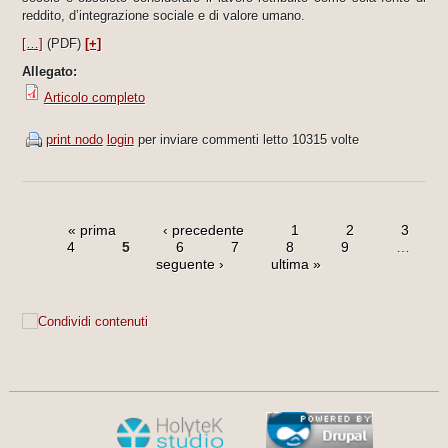
reddito, d’integrazione sociale e di valore umano.
[…]
(PDF)
[+]
Allegato:
Articolo completo
print nodo
login
per inviare commenti
letto 10315 volte
« prima
‹ precedente
1
2
3
4
5
6
7
8
9
…
seguente ›
ultima »