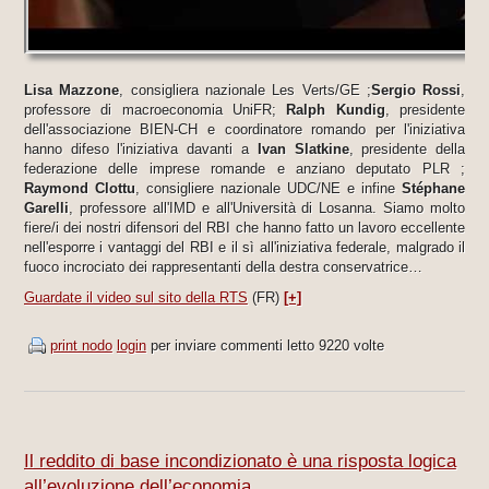
Lisa Mazzone
, consigliera nazionale Les Verts/GE ;
Sergio Rossi
,
professore di macroeconomia UniFR;
Ralph Kundig
, presidente
dell'associazione BIEN-CH e coordinatore romando per l'iniziativa
hanno difeso l'iniziativa davanti a
Ivan Slatkine
, presidente della
federazione delle imprese romande e anziano deputato PLR ;
Raymond Clottu
, consigliere nazionale UDC/NE e infine
Stéphane
Garelli
, professore all'IMD e all'Università di Losanna. Siamo molto
fiere/i dei nostri difensori del RBI che hanno fatto un lavoro eccellente
nell'esporre i vantaggi del RBI e il sì all'iniziativa federale, malgrado il
fuoco incrociato dei rappresentanti della destra conservatrice…
Guardate il video sul sito della RTS
(FR)
[+]
print nodo
login
per inviare commenti
letto 9220 volte
Il reddito di base incondizionato è una risposta logica
all’evoluzione dell’economia