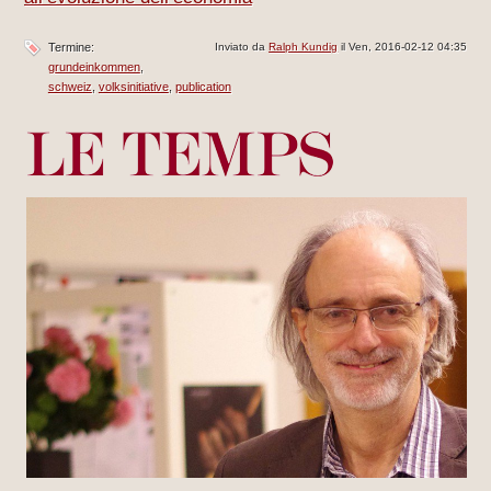
Termine:
Inviato da
Ralph Kundig
il Ven, 2016-02-12 04:35
grundeinkommen
schweiz
volksinitiative
publication