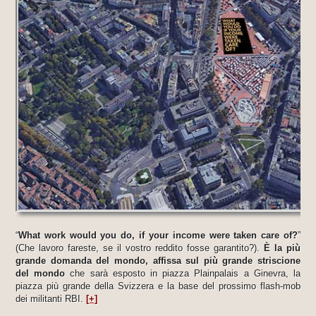
“
What work would you do, if your income were taken care of?
”
(Che lavoro fareste, se il vostro reddito fosse garantito?).
È la più
grande domanda del mondo, affissa sul più grande striscione
del mondo
che sarà esposto in piazza Plainpalais a Ginevra, la
piazza più grande della Svizzera e la base del prossimo flash-mob
dei militanti RBI.
[+]