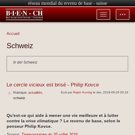
réseau mondial du revenu de base - suisse
Toggle
Toggle
menu
tools
Accueil
Schweiz
In der Schweiz
Le cercle vicieux est brisé - Philip Kovce
Rubrique:
actualités
Ecrit par
Ralph Kundig
le dim, 2019-09-29 00:24
schweiz
Qu'est-ce qui aide à mener une vie meilleure et à lutter
contre la crise climatique ? Le revenu de base, selon le
penseur Philip Kovce.
Source:
Tagesanzeiger du 25 juillet 2019