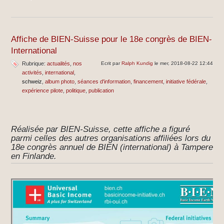
Affiche de BIEN-Suisse pour le 18e congrès de BIEN-
International
Rubrique:
actualités
nos
Ecrit par
Ralph Kundig
le mer, 2018-08-22 12:44
activités
international
schweiz
album photo
séances d'information
financement
initiative fédérale
expérience pilote
politique
publication
Réalisée par BIEN-Suisse, cette affiche a figuré
parmi celles des autres organisations affiliées lors du
18e congrès annuel de BIEN (international) à Tampere
en Finlande.