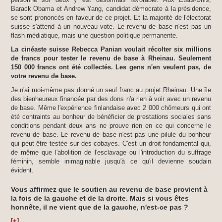
Barack Obama et Andrew Yang, candidat démocrate à la présidence,
se sont prononcés en faveur de ce projet. Et la majorité de l'électorat
suisse s'attend à un nouveau vote. Le revenu de base n'est pas un
flash médiatique, mais une question politique permanente.
La cinéaste suisse Rebecca Panian voulait récolter six millions
de francs pour tester le revenu de base à Rheinau. Seulement
150 000 francs ont été collectés. Les gens n'en veulent pas, de
votre revenu de base.
Je n'ai moi-même pas donné un seul franc au projet Rheinau. Une île
des bienheureux financée par des dons n'a rien à voir avec un revenu
de base. Même l'expérience finlandaise avec 2 000 chômeurs qui ont
été contraints au bonheur de bénéficier de prestations sociales sans
conditions pendant deux ans ne prouve rien en ce qui concerne le
revenu de base. Le revenu de base n'est pas une pilule du bonheur
qui peut être testée sur des cobayes. C'est un droit fondamental qui,
de même que l'abolition de l'esclavage ou l'introduction du suffrage
féminin, semble inimaginable jusqu'à ce qu'il devienne soudain
évident.
Vous affirmez que le soutien au revenu de base provient à
la fois de la gauche et de la droite. Mais si vous êtes
honnête, il ne vient que de la gauche, n'est-ce pas ?
[+]