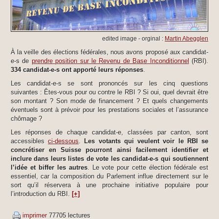
edited image - orginal :
Martin Abegglen
À la veille des élections fédérales, nous avons proposé aux candidat-
e-s de
prendre position sur le Revenu de Base Inconditionnel
(RBI).
334 candidat-e-s ont apporté leurs réponses
.
Les candidat-e-s se sont prononcés sur les cinq questions
suivantes : Êtes-vous pour ou contre le RBI ? Si oui, quel devrait être
son montant ? Son mode de financement ? Et quels changements
éventuels sont à prévoir pour les prestations sociales et l’assurance
chômage ?
Les réponses de chaque candidat-e, classées par canton, sont
accessibles
ci-dessous
.
Les votants qui veulent voir le RBI se
concrétiser en Suisse pourront ainsi facilement identifier et
inclure dans leurs listes de vote les candidat-e-s qui soutiennent
l’idée et biffer les autres
. Le vote pour cette élection fédérale est
essentiel, car la composition du Parlement influe directement sur le
sort qu’il réservera à une prochaine initiative populaire pour
l’introduction du RBI.
[+]
imprimer
77705 lectures